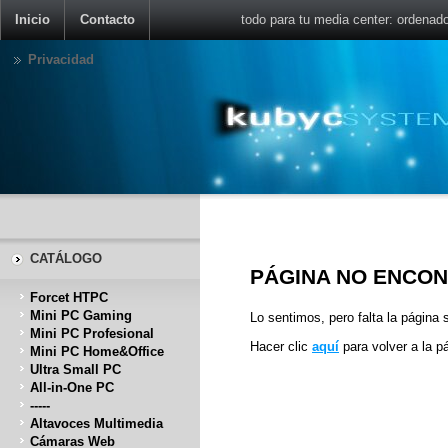
Inicio
Contacto
todo para tu media center: ordenad
Privacidad
CATÁLOGO
PÁGINA NO ENCO
Forcet HTPC
Mini PC Gaming
Lo sentimos, pero falta la página s
Mini PC Profesional
Hacer clic
aquí
para volver a la pá
Mini PC Home&Office
Ultra Small PC
All-in-One PC
-----
Altavoces Multimedia
Cámaras Web