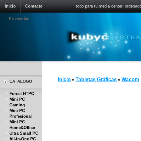
Inicio
Contacto
todo para tu media center: ordenad
Privacidad
Inicio
Tabletas Gráficas
Wacom
»
»
CATÁLOGO
Forcet HTPC
Mini PC
Gaming
Mini PC
Profesional
Mini PC
Home&Office
Ultra Small PC
All-in-One PC