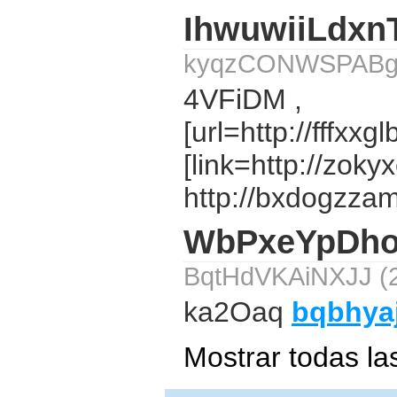
IhwuwiiLdx
kyqzCONWSPABgSz
4VFiDM ,
[url=http://fffxxg
[link=http://zok
http://bxdogzza
WbPxeYpDh
BqtHdVKAiNXJJ (2
ka2Oaq
bqbhya
Mostrar todas la