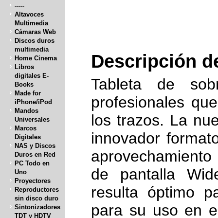
-----
Altavoces
Multimedia
Cámaras Web
Discos duros
multimedia
Descripción d
Home Cinema
Libros
digitales E-
Tableta de sob
Books
Made for
profesionales que
iPhone/iPod
Mandos
los trazos.
La nue
Universales
Marcos
innovador format
Digitales
NAS y Discos
aprovechamiento 
Duros en Red
PC Todo en
de pantalla Wid
Uno
Proyectores
resulta óptimo 
Reproductores
sin disco duro
para su uso en es
Sintonizadores
TDT y HDTV